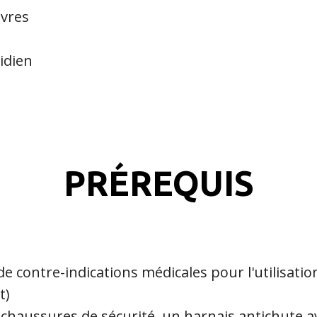
vres
idien
PRÉREQUIS
de contre-indications médicales pour l'utilisati
t)
s chaussures de sécurité, un harnais antichute a