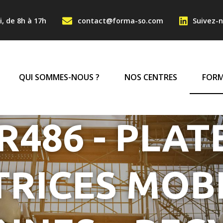
Aller au contenu principa
NTACT HAUT
i, de 8h à 17h
contact@forma-so.com
Suivez-n
IGATION PRINCIPA
QUI SOMMES-NOUS ?
NOS CENTRES
FORM
R486 - PLA
TRICES MOBI