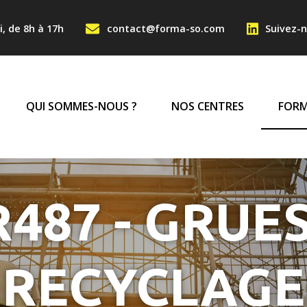
Aller au contenu principa
NTACT HAUT
i, de 8h à 17h
contact@forma-so.com
Suivez-n
IGATION PRINCIPA
QUI SOMMES-NOUS ?
NOS CENTRES
FORM
487 - GRUES
RECYCLAGE