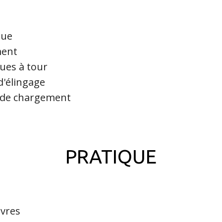
que
ment
rues à tour
d'élingage
s de chargement
PRATIQUE
vres