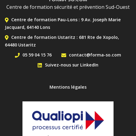
Centre de formation sécurité et prévention Sud-Ouest
MENU DE CONTACT BAS
Centre de formation Pau-Lons : 9 Av. Joseph Marie
Jacquard, 64140 Lons
Centre de formation Ustaritz : 681 Rte de Xopolo,
64480 Ustaritz
05 59 04 15 76
contact@forma-so.com
Suivez-nous sur LinkedIn
MENU PIED DE PAGE
Mentions légales