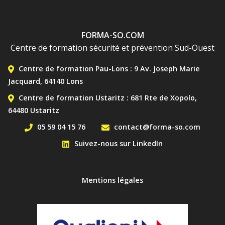
FORMA-SO.COM
Centre de formation sécurité et prévention Sud-Ouest
MENU DE CONTACT BAS
Centre de formation Pau-Lons : 9 Av. Joseph Marie
Jacquard, 64140 Lons
Centre de formation Ustaritz : 681 Rte de Xopolo,
64480 Ustaritz
05 59 04 15 76
contact@forma-so.com
Suivez-nous sur LinkedIn
MENU PIED DE PAGE
Mentions légales