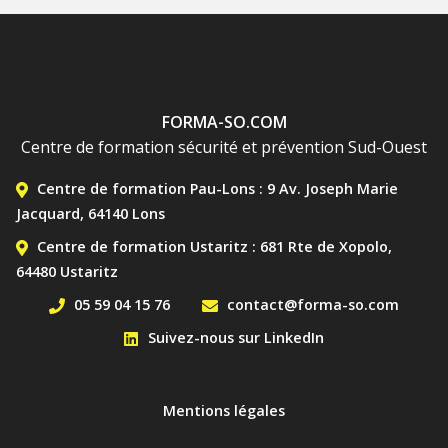
FORMA-SO.COM
Centre de formation sécurité et prévention Sud-Ouest
MENU DE CONTACT BAS
Centre de formation Pau-Lons : 9 Av. Joseph Marie
Jacquard, 64140 Lons
Centre de formation Ustaritz : 681 Rte de Xopolo,
64480 Ustaritz
05 59 04 15 76
contact@forma-so.com
Suivez-nous sur LinkedIn
MENU PIED DE PAGE
Mentions légales