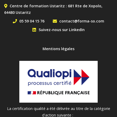
Centre de formation Ustaritz : 681 Rte de Xopolo,
64480 Ustaritz
05 59 04 15 76
contact@forma-so.com
Suivez-nous sur LinkedIn
MENU PIED DE PAGE
Mentions légales
La certification qualité a été délivrée au titre de la catégorie
d'action suivante :