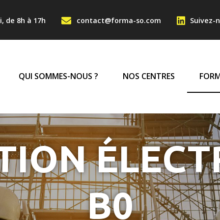
Aller au contenu principa
NTACT HAUT
i, de 8h à 17h
contact@forma-so.com
Suivez-n
IGATION PRINCIPA
QUI SOMMES-NOUS ?
NOS CENTRES
FORM
TION ÉLECT
B0