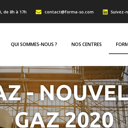
Aller au contenu principa
NTACT HAUT
i, de 8h à 17h
contact@forma-so.com
Suivez-n
IGATION PRINCIPA
QUI SOMMES-NOUS ?
NOS CENTRES
FORM
Z - NOUVE
GAZ 2020